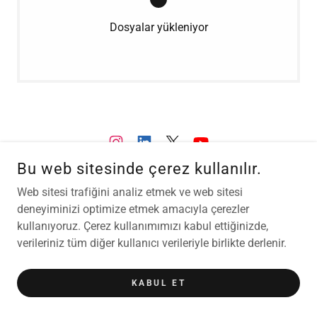
Dosyalar yükleniyor
Bu web sitesinde çerez kullanılır.
Web sitesi trafiğini analiz etmek ve web sitesi
TÜRK ÜROJINEKOLOJI VE PELVIK REKONSTRÜKTIF CERRAHI
deneyiminizi optimize etmek amacıyla çerezler
DERNEĞI
kullanıyoruz. Çerez kullanımımızı kabul ettiğinizde,
DESTEKLI
verileriniz tüm diğer kullanıcı verileriyle birlikte derlenir.
KABUL ET